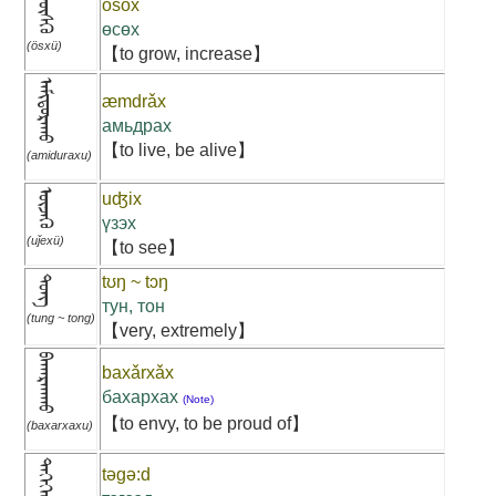
ᠥᠰᠬᠦ
osǒx
өсөх
(ösxü)
【to grow, increase】
ᠠᠮᠢᠳᠤᠷᠠᠬᠤ
æmdrǎx
амьдрах
【to live, be alive】
(amiduraxu)
ᠦᠵᠡᠬᠦ
uʤix
үзэх
(uǰexü)
【to see】
tʊŋ ~ tɔŋ
ᠲᠣᠩ
тун, тон
(tung ~ tong)
【very, extremely】
ᠪᠠᠬᠠᠷᠬᠠᠬᠤ
baxǎrxǎx
бахархах
(Note)
【to envy, to be proud of】
(baxarxaxu)
ᠲᠡᠭᠡᠭᠡᠳ
təgə:d