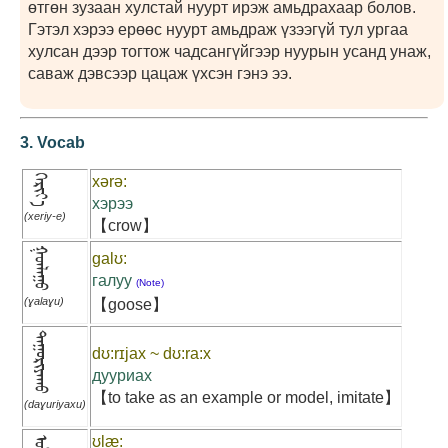
өтгөн зузаан хулстай нуурт ирэж амьдрахаар болов.
Гэтэл хэрээ ерөөс нуурт амьдраж үзээгүй тул ургаа
хулсан дээр тогтож чадсангүйгээр нуурын усанд унаж,
саваж дэвсээр цацаж үхсэн гэнэ ээ.
3. Vocab
ᠬᠡᠷᠢᠶ᠎ᠡ
xərə:
хэрээ
(xeriy-e)
【crow】
ᠭᠣᠠᠯᠠᠭᠤ
galʊ:
галуу
(Note)
(ɣalaɣu)
【goose】
ᠳᠠᠭᠤᠷᠢᠶᠠᠬᠤ
dʊ:rɪjax ~ dʊ:ra:x
дууриах
【to take as an example or model, imitate】
(daɣuriyaxu)
ʊlæ: