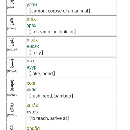
ᠤᠯᠠᠢ
улай
(ulai)
【carrion, corpse of an animal】
ərə̌x
ᠡᠷᠢᠬᠦ
эрэх
(erixü)
【to search for, look for】
nisə̌x
ᠨᠢᠰᠬᠦ
нисэх
(nisxü)
【to fly】
ᠨᠠᠭᠤᠷ
nʊ:r
нуур
(naɣur)
【lake, pond】
ᠬᠤᠯᠤᠰᠤ
xʊls
хулс
(xulusu)
【rush, reed, bamboo】
xurə̌x
ᠬᠦᠷᠬᠦ
хүрэх
(xürxü)
【to reach, arrive at】
ondǒg