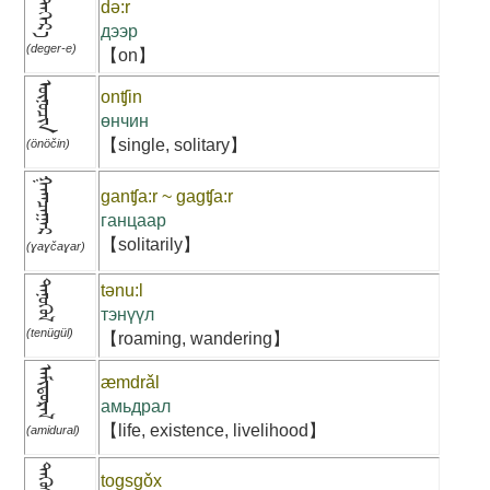
ᠳᠡᠭᠡᠷ᠎ᠡ
də:r
дээр
(deger-e)
【on】
ᠥᠨᠥᠴᠢᠨ
onʧin
өнчин
【single, solitary】
(önöčin)
ᠭᠠᠭᠴᠠᠭᠠᠷ
ganʧa:r ~ gagʧa:r
ганцаар
【solitarily】
(ɣaɣčaɣar)
ᠲᠡᠨᠦᠭᠦᠯ
tənu:l
тэнүүл
(tenügül)
【roaming, wandering】
ᠠᠮᠢᠳᠤᠷᠠᠯ
æmdrǎl
амьдрал
【life, existence, livelihood】
(amidural)
ᠲᠡᠭᠦᠰᠬᠡᠬᠦ
togsgǒx