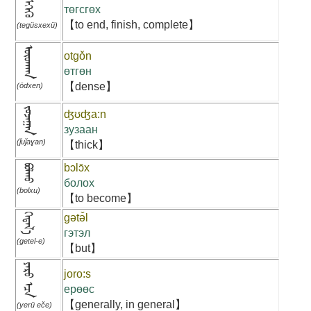
төгсгөх
【to end, finish, complete】
(tegüsxexü)
ᠥᠳᠬᠠᠨ
otgǒn
өтгөн
【dense】
(ödxen)
ᠵᠤᠵᠠᠭᠠᠨ
ʤʊʤa:n
зузаан
(ǰuǰaɣan)
【thick】
bɔlɔ̌x
ᠪᠣᠯᠬᠤ
болох
(bolxu)
【to become】
ᠭᠡᠲᠡᠯ᠎ᠡ
gət
ə̌l
гэтэл
(getel-e)
【but】
ᠶᠡᠷᠦ ᠡᠴᠡ
joro:s
ерөөс
【generally, in general】
(yerü eče)