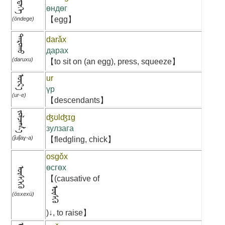
ᠥᠨᠳᠡᠭᠡ
өндөг
【egg】
(öndege)
ᠳᠠᠷᠤᠬᠤ
darǎx
дарах
(daruxu)
【to sit on (an egg), press, squeeze】
ᠦᠷ᠎ᠡ
ur
үр
(ur-e)
【descendants】
ᠵᠤᠯᠵᠠᠭ᠎ᠠ
ʤʊlʤɪg
зулзага
(ǰulǰaɣ-a)
【fledgling, chick】
osgǒx
өсгөх
ᠥᠰᠬᠡᠬᠦ
【(causative of
ᠦᠰᠬᠦ
(ösxexü)
)↓, to raise】