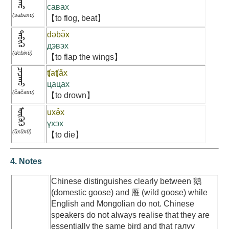
савах
(sabaxu)
【to flog, beat】
ᠳᠡᠪᠢᠬᠦ
dəbə̌x
дэвэх
(debixü)
【to flap the wings】
ᠴᠠᠴᠠᠬᠤ
ʧаʧǎx
цацах
(čačaxu)
【to drown】
ᠦᠬᠦᠬᠦ
uxə̌x
үхэх
(üxüxü)
【to die】
4. Notes
Chinese distinguishes clearly between 鹅
(domestic goose) and 雁 (wild goose) while
English and Mongolian do not. Chinese
speakers do not always realise that they are
essentially the same bird and that галуу