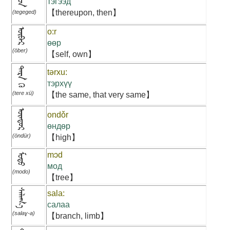
тэгээд
【thereupon, then】
(tegeged)
ᠥᠪᠡᠷ
o:r
өөр
(öber)
【self, own】
ᠲᠡᠷᠡ ᠬᠦ
tərxu:
тэрхүү
(tere xü)
【the same, that very same】
ᠥᠨᠳᠤᠷ
ondǒr
өндөр
(öndür)
【high】
mɔd
ᠮᠣᠳᠣ
мод
(modo)
【tree】
ᠰᠠᠯᠠᠭ᠎ᠠ
sala:
салаа
(salaɣ-a)
【branch, limb】