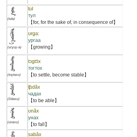
tʊl
ᠲᠤᠯᠠ
тул
(tula)
【for, for the sake of, in consequence of】
ᠤᠷᠭᠤᠭ᠎ᠠ
ʊrga:
ургаа
【growing】
(urɣuɣ-a)
ᠲᠣᠭᠲᠠᠬᠤ
tɔgtɔ̌x
тогтох
【to settle, become stable】
(toɣtaxu)
ᠴᠢᠳᠠᠬᠤ
ʧɪdǎx
чадах
(čidaxu)
【to be able】
ᠤᠨᠠᠬᠤ
ʊnǎx
унах
(unaxu)
【to fall】
ᠰᠠᠪᠠᠬᠤ
sabǎx