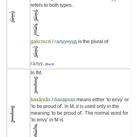
refers to both types.
ᠭᠠᠯᠠᠭᠣ ᠨᠣᠭᠣᠳ
ᠭᠠᠯᠠᠭᠣ
galʊ:nʊ:d
/
галуунууд
is the plural of
ᠭᠠᠯᠠᠭᠣ
галуу
.
(Back)
In IM,
ᠪᠠᠬᠠᠷᠬᠠᠬᠤ
baxǎrxǎx
/
бахархах
means either 'to envy' or
'to be proud of'. In M, it is used only in the
ᠪᠠᠬᠠᠷᠬᠠᠬᠤ
meaning 'to be proud of'. The normal word for
'to envy' in M is
ᠠᠲᠠᠭᠠᠷᠬᠠᠬᠤ