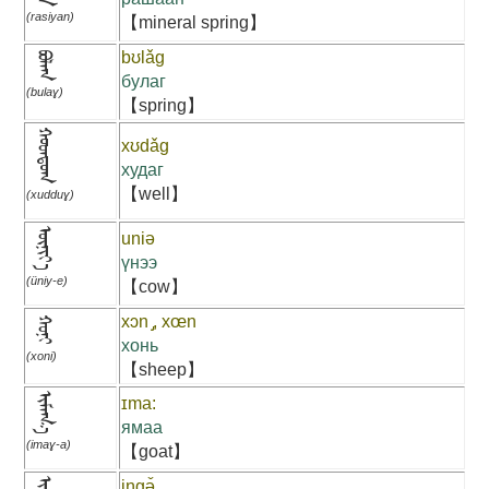
(rasiyan)
【mineral spring】
bʊlǎg
ᠪᠤᠯᠠᠭ
булаг
(bulaɣ)
【spring】
ᠬᠤᠳᠳᠤᠭ
xʊdǎg
худаг
【well】
(xudduɣ)
ᠦᠨᠢᠶ᠎ᠡ
uniə
үнээ
(üniy-e)
【cow】
xɔn ̡, xœn
ᠬᠣᠨᠢ
хонь
(xoni)
【sheep】
ᠢᠮᠠᠭ᠎ᠠ
ɪma:
ямаа
(imaɣ-a)
【goat】
iŋgə̌