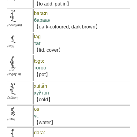
【to add, put in】
ᠪᠠᠷᠠᠭᠠᠨ
bara:n
бараан
(baraɣan)
【dark-coloured, dark brown】
tag
ᠲᠠᠭ
таг
(taɣ)
【lid, cover】
ᠲᠣᠭᠣᠭ᠎ᠠ
tɔgɔ:
тогоо
【pot】
(togoɣ-a)
ᠬᠦᠢᠲᠡᠨ
xuitə̌n
хүйтэн
(xüiten)
【cold】
ʊs
ᠤᠰᠤ
ус
(usu)
【water】
ᠳᠠᠷᠠᠭ᠎ᠠ
dara: