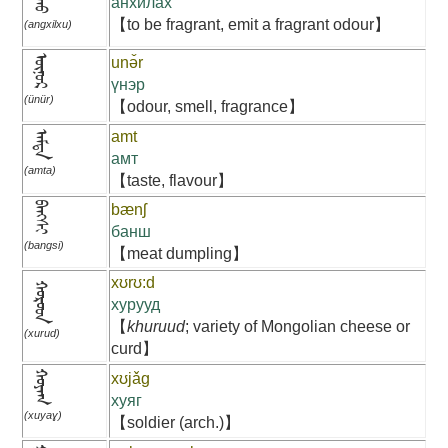
анхилах
【to be fragrant, emit a fragrant odour】
(angxilxu)
ᠦᠨᠦᠷ
unə̌r
үнэр
(ünür)
【odour, smell, fragrance】
amt
ᠠᠮᠲᠠ
амт
(amta)
【taste, flavour】
ᠪᠠᠩᠰᠢ
bænʃ
банш
(bangsi)
【meat dumpling】
xʊrʊ:d
ᠬᠤᠷᠤᠳ
хурууд
【
khuruud
; variety of Mongolian cheese or
(xurud)
curd】
ᠬᠤᠶᠠᠭ
xʊjǎg
хуяг
(xuyaɣ)
【soldier (arch.)】