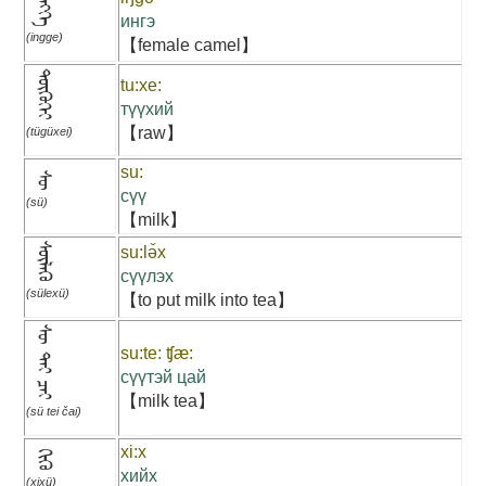
ᠢᠩᠭᠡ
ингэ
(ingge)
【female camel】
ᠲᠦᠭᠦᠬᠡᠢ
tu:xe:
түүхий
【raw】
(tügüxei)
su:
ᠰᠦ᠋
сүү
(sü)
【milk】
ᠰᠦᠯᠡᠬᠦ
su:lə̌x
сүүлэх
(sülexü)
【to put milk into tea】
ᠰᠦ᠋ ᠲᠡᠢ ᠴᠠᠢ
su:te: ʧæ:
сүүтэй цай
【milk tea】
(sü tei čai)
xi:x
ᠬᠢᠬᠦ
хийх
(xixü)