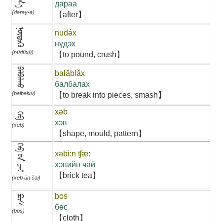
дараа
(daraɣ-a)
【after】
ᠨᠦᠳᠦᠬᠦ
nudə̌x
нүдэх
(nüdüxü)
【to pound, crush】
ᠪᠠᠯᠪᠠᠯᠬᠤ
balǎblǎx
балбалах
(balbalxu)
【to break into pieces, smash】
xəb
ᠬᠡᠪ
хэв
(xeb)
【shape, mould, pattern】
ᠬᠡᠪ ᠦᠨ ᠴᠠᠢ
xəbi:n ʧæ:
хэвийн чай
【brick tea】
(xeb ün čai)
bos
ᠪᠥᠰ
бөс
(bös)
【cloth】