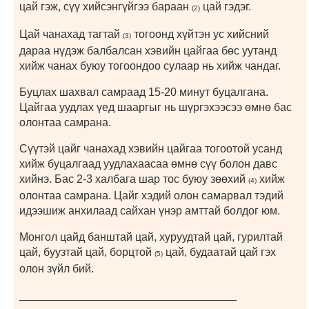
цай гэж, сүү хийсэнгүйгээ бараан
цай гэдэг.
(2)
Цай чанахад тагтай
тогоонд хүйтэн ус хийсний
(3)
дараа нүдэж балбалсан хэвийн цайгаа бөс уутанд
хийж чанах буюу тогоондоо сулаар нь хийж чандаг.
Буцлах шахвал самраад 15-20 минут буцалгана.
Цайгаа уудлах үед шааргыг нь шүргэхээсээ өмнө бас
олонтаа самрана.
Сүүтэй цайг чанахад хэвийн цайгаа тогоотой усанд
хийж буцалгаад уудлахаасаа өмнө сүү болон давс
хийнэ. Бас 2-3 халбага шар тос буюу зөөхий
хийж
(4)
олонтаа самрана. Цайг хэдий олон самарвал тэдий
идээшиж анхилаад сайхан үнэр амттай болдог юм.
Монгол цайд банштай цай, хуруудтай цай, гурилтай
цай, буузтай цай, борцтой
цай, будаатай цай гэх
(5)
олон зүйл бий.
___________________________________