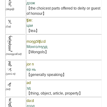
ᠳᠡᠭᠡᠵᠢ
дээж
【the choicest parts offered to deity or guest
(degeǰi)
of honour】
ʧæ:
ᠴᠠᠢ
цаи
(čai)
【tea】
ᠮᠣᠩᠭᠣᠯᠴᠣᠳ
mɔŋgɔ̌lʧʊ:d
Монголчууд
【Mongols】
(mongɣolčod)
ᠶᠡᠷᠦ ᠨᠢ
jor n
ер нь
(yerü ni)
【generally speaking】
əd
ᠡᠳ᠋
эд
(ed)
【thing, object, article, property】
ᠳᠡᠭᠡᠳᠦ
də:d
дээд