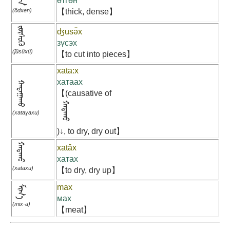
өтгөн
(ödxen)
【thick, dense】
ᠵᠦᠰᠦᠬᠦ
ʤusə̌x
зүсэх
(ǰüsüxü)
【to cut into pieces】
xata:x
хатаах
ᠬᠠᠲᠠᠭᠠᠬᠤ
【(causative of
ᠬᠠᠲᠠᠬᠤ
(xataɣaxu)
)↓, to dry, dry out】
ᠬᠠᠲᠠᠬᠤ
xatǎx
хатах
(xataxu)
【to dry, dry up】
max
ᠮᠢᠬ᠎ᠠ
мах
(mix-a)
【meat】