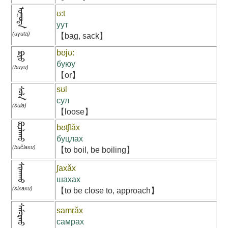
ᠤᠭᠤᠲᠠ
ʊ:t
уут
(uɣuta)
【bag, sack】
bʊjʊ:
ᠪᠤᠶᠤ
буюу
(buyu)
【or】
sʊl
ᠰᠤᠯᠠ
сул
(sula)
【loose】
ᠪᠤᠴᠯᠠᠬᠤ
bʊʧlǎx
буцлах
(bučlaxu)
【to boil, be boiling】
ᠰᠢᠬᠠᠬᠤ
ʃaxǎx
шахах
(sixaxu)
【to be close to, approach】
ᠰᠠᠮᠤᠷᠬᠤ
samrǎx
самрах