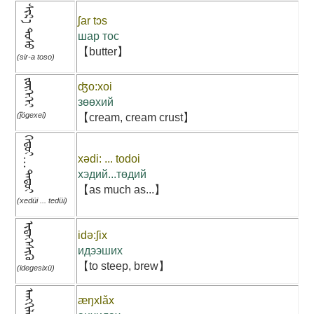
ᠰᠢᠷ᠎ᠠ ᠲᠣᠰᠣ
ʃar tɔs
шар тос
【butter】
(sir-a toso)
ᠵᠥᠭᠡᠬᠡᠢ
ʤo:xoi
зөөхий
(ǰögexei)
【cream, cream crust】
ᠬᠡᠳᠦᠢ...ᠲᠡᠳᠦᠢ
xədi: ... todoi
хэдий...төдий
【as much as...】
(xedüi ... tedüi)
ᠢᠳᠡᠭᠡᠰᠢᠬᠦ
idə:ʃix
идээших
【to steep, brew】
(idegesixü)
ᠠᠩᠬᠢᠯᠬᠤ
æŋxlǎx