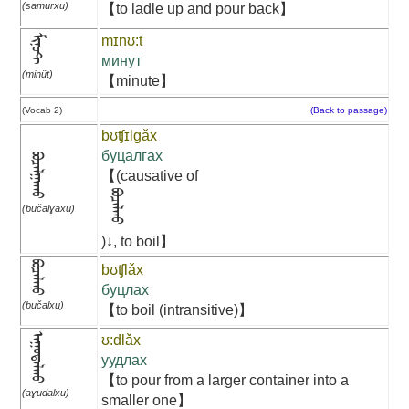
(samurxu)
【to ladle up and pour back】
ᠮᠢᠨᠦᠲ
mɪnʊ:t
минут
(minüt)
【minute】
(Vocab 2)
(Back to passage)
bʊʧɪlgǎx
буцалгах
ᠪᠤᠴᠠᠯᠭᠠᠬᠤ
【(causative of
ᠪᠣᠴᠠᠯᠬᠤ
(bučalɣaxu)
)↓, to boil】
ᠪᠤᠴᠠᠯᠬᠤ
bʊʧlǎx
буцлах
(bučalxu)
【to boil (intransitive)】
ᠠᠭᠤᠳᠠᠯᠬᠤ
ʊ:dlǎx
уудлах
【to pour from a larger container into a
(aɣudalxu)
smaller one】