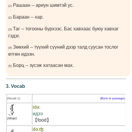
Рашаан -- ариун шимтэй ус.
(1)
Бараан -- хар.
(2)
Таг -- тогооны бүрхээс. Бас хавхаас буюу хавхаг
(3)
гэдэг.
Зөөхий -- түүхий сүүний дээр талд суусан тослог
(4)
өтгөн идээн.
Борц -- зүсэж хатаасан мах.
(5)
3. Vocab
(Vocab 1)
(Back to passage)
ᠢᠳᠡᠭᠡ
idə:
идээ
(idege)
【food】
də:ʤ