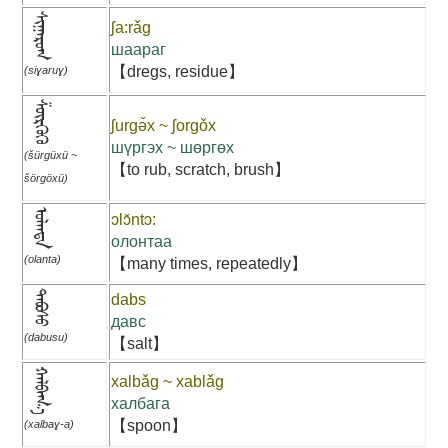
ᠰᠢᠭᠠᠷᠣᠭ
ʃa:rǎg
шаараг
【dregs, residue】
(siɣaruɣ)
ᠱᠦᠷᠭᠦᠬᠦ
ʃurgə̌x ~ ʃorgǒx
шүргэх ~ шөргөх
(šürgüxü ~
【to rub, scratch, brush】
šörgöxü)
ᠣᠯᠠᠨᠳᠠ
ɔlɔ̌ntɔ:
олонтаа
(olanta)
【many times, repeatedly】
ᠳᠠᠪᠤᠰᠤ
dabs
давс
(dabusu)
【salt】
ᠬᠠᠯᠪᠠᠭ᠎ᠠ
xalbǎg ~ xablǎg
халбага
【spoon】
(xalbaɣ-a)