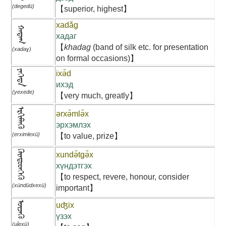
(degedü)
【superior, highest】
xadǎg
ᠬᠠᠳᠠᠭ
хадаг
【
khadag
(band of silk etc. for presentation
(xadaɣ)
on formal occasions)】
ᠶᠡᠬᠡᠳᠡ
ixə̌d
ихэд
(yexede)
【very much, greatly】
ᠡᠷᠬᠢᠮᠯᠡᠬᠦ
ərxə̌mlə̌x
эрхэмлэх
(erximlexü)
【to value, prize】
ᠬᠦᠨᠳᠦᠳᠬᠡᠬᠦ
xundə̌tgə̌x
хүндэтгэх
【to respect, revere, honour, consider
(xündüdxexü)
important】
ᠦᠵᠡᠬᠦ
uʤix
үзэх
(uǰexü)