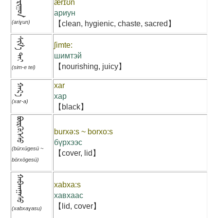
ᠠᠷᠢᠭᠤᠨ
ærɪʊn
ариун
(ariɣun)
【clean, hygienic, chaste, sacred】
ᠰᠢᠮ᠎ᠡ ᠲᠡᠢ
ʃimte:
шимтэй
【nourishing, juicy】
(sim-e tei)
xar
ᠬᠠᠷ᠎ᠠ
хар
(xar-a)
【black】
ᠪᠦᠷᠬᠦᠭᠡᠰᠦ
burxə:s ~ borxo:s
бүрхээс
(bürxügesü ~
【cover, lid】
börxögesü)
ᠬᠠᠪᠬᠠᠭᠠᠰᠣ
xabxa:s
хавхаас
【lid, cover】
(xabxaɣasu)