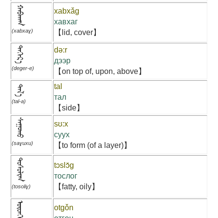
ᠬᠠᠪᠬᠠᠭ
xabxǎg
хавхаг
(xabxaɣ)
【lid, cover】
ᠳᠡᠭᠡᠷ᠎ᠡ
də:r
дээр
(deger-e)
【on top of, upon, above】
tal
ᠲᠠᠯ᠎ᠠ
тал
(tal-a)
【side】
ᠰᠠᠭᠤᠬᠤ
sʊ:x
суух
(saɣuxu)
【to form (of a layer)】
ᠲᠣᠰᠣᠯᠢᠭ
tɔslɔ̌g
тослог
【fatty, oily】
(tosoliɣ)
ᠥᠳᠬᠡᠨ
otgǒn