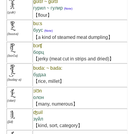
ᠭᠤᠯᠢᠷ
gʊlɪr ~ gʊrɪl
гурил ~ гулир
(Note)
(ɣulir)
【flour】
bʊ:s
ᠪᠤᠤᠰᠠ
буус
(Note)
(buusa)
【a kind of steamed meat dumpling】
bɔrʧ
ᠪᠣᠷᠴᠠ
борц
(borča)
【jerky (meat cut in strips and dried)】
ᠪᠤᠳᠠᠭ᠎ᠠ
bʊda: ~ bada:
будаа
(budaɣ-a)
【rice, millet】
ɔlɔ̌n
ᠣᠯᠠᠨ
олон
(olan)
【many, numerous】
ʤuil
ᠵᠦᠢᠯ
зүйл
(ǰüil)
【kind, sort, category】