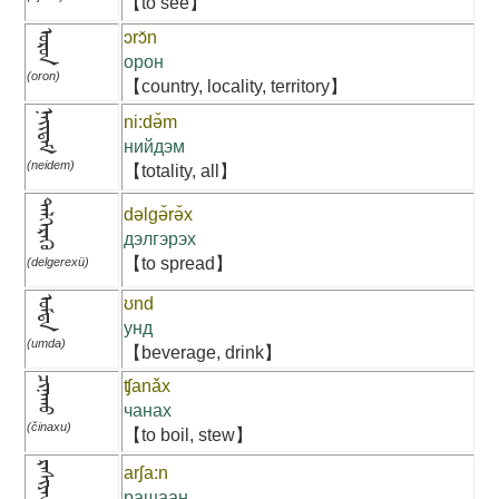
【to see】
ᠣᠷᠣᠨ
ɔrɔ̌n
орон
(oron)
【country, locality, territory】
ᠨᠡᠢᠳᠡᠮ
ni:də̌m
нийдэм
(neidem)
【totality, all】
ᠳᠡᠯᠭᠡᠷᠡᠬᠦ
dəlgə̌rə̌x
дэлгэрэх
【to spread】
(delgerexü)
ᠤᠮᠳᠠ
ʊnd
унд
(umda)
【beverage, drink】
ᠴᠢᠨᠠᠬᠤ
ʧanǎx
чанах
(činaxu)
【to boil, stew】
ᠷᠠᠰᠢᠶᠠᠨ
arʃa:n
рашаан