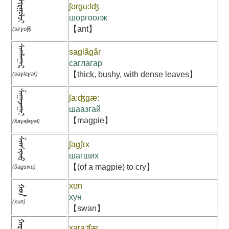
ᠰᠢᠷᠭᠤᠯᠵᠢ
ʃʊrgʊ:lʤ
шоргоолж
【ant】
(sirɣulǰi)
ᠰᠠᠭᠯᠠᠭᠠᠷ
saglǎgǎr
саглагар
【thick, bushy, with dense leaves】
(saɣlaɣar)
ᠱᠠᠭᠠᠵᠠᠭᠠᠢ
ʃa:ʤgæ:
шаазгай
【magpie】
(šaɣaǰaɣai)
ᠱᠠᠭᠰᠢᠬᠤ
ʃagʃɪx
шагших
【(of a magpie) to cry】
(šagsixu)
xʊn
ᠬᠤᠨ
хун
(xun)
【swan】
xara:ʧæ: