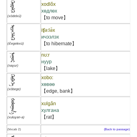
ᠬᠥᠳᠡᠯᠬᠦ
xodlǒx
хөдлөх
(xödelxü)
【to move】
ᠢᠴᠡᠭᠡᠯᠡᠬᠦ
iʧə:lə̌x
ичээлэх
【to hibernate】
(ičegelexü)
ᠨᠠᠭᠤᠷ
nʊ:r
нуур
(naɣur)
【lake】
ᠬᠥᠪᠡᠭᠡ
xobo:
хөвөө
(xöbege)
【edge, bank】
ᠬᠤᠯᠤᠭᠠᠨ᠎ᠠ
xʊlgǎn
хулгана
【rat】
(xuluɣan-a)
(Vocab 2)
(Back to passage)