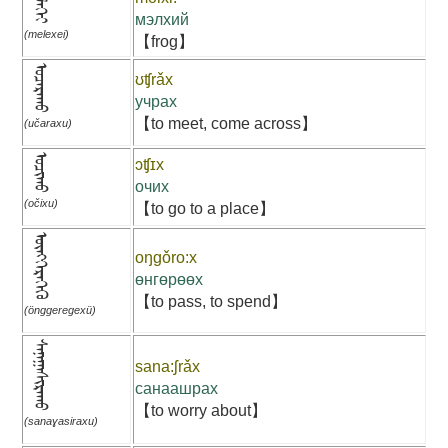
ᠮᠡᠯᠡᠬᠡᠢ
мэлхий
(melexei)
【frog】
ᠤᠴᠠᠷᠠᠬᠤ
ʊʧrǎx
учрах
【to meet, come across】
(učaraxu)
ᠣᠴᠢᠬᠤ
ɔʧɪx
очих
(očixu)
【to go to a place】
ᠥᠩᠭᠡᠷᠡᠭᠡᠬᠦ
oŋgǒro:x
өнгөрөөх
【to pass, to spend】
(önggeregexü)
ᠰᠠᠨᠠᠭᠠᠰᠢᠷᠠᠬᠤ
sana:ʃrǎx
санаашрах
【to worry about】
(sanaɣasiraxu)