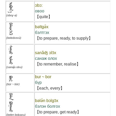
ᠣᠪᠣᠭ᠎ᠠ
ɔbɔ:
овоо
(oboɣ-a)
【quite】
ᠪᠡᠯᠡᠳᠬᠡᠬᠦ
bəltgə̌x
бэлтгэх
【to prepare, ready, to supply】
(beledxexü)
ᠰᠠᠨᠠᠵᠤ ᠣᠯᠬᠤ
sanǎʤ ɔlɔ̌x
санаж олох
【to remember, realise】
(sanaǰu olxu)
bur ~ bor
ᠪᠦᠷ
бүр
(bür ~ bör)
【each, every】
ᠪᠡᠯᠡᠨ ᠪᠣᠯᠭᠠᠬᠤ
bələ̌n bɔlgɔ̌x
бэлэн болгох
【to prepare, get ready】
(belen bolɣaxu)