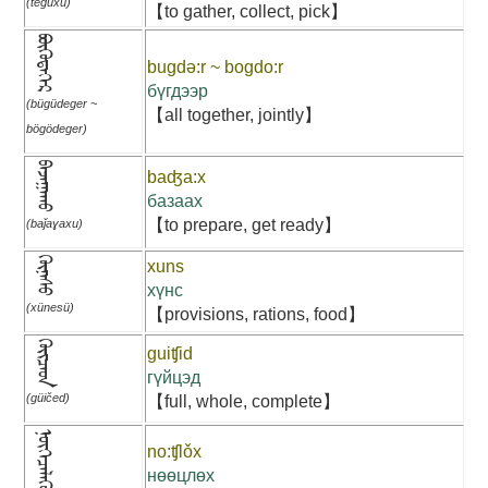
(tegüxü)
【to gather, collect, pick】
ᠪᠦᠭᠦᠳᠡᠭᠡᠷ
bugdə:r ~ bogdo:r
бүгдээр
(bügüdeger ~
【all together, jointly】
bögödeger)
ᠪᠠᠵᠠᠭᠠᠬᠤ
baʤa:x
базаах
【to prepare, get ready】
(baǰaɣaxu)
ᠬᠦᠨᠡᠰᠦ
xuns
хүнс
(xünesü)
【provisions, rations, food】
ᠭᠦᠢᠴᠡᠳ
guiʧid
гүйцэд
(güičed)
【full, whole, complete】
ᠨᠥᠭᠡᠴᠡᠯᠡᠬᠦ
no:ʧlǒx
нөөцлөх