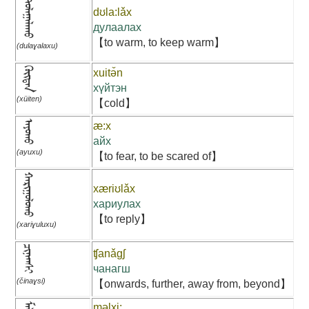
ᠳᠤᠯᠠᠭᠠᠯᠠᠬᠤ
dʊla:lǎx
дулаалах
【to warm, to keep warm】
(dulaɣalaxu)
ᠬᠦᠢᠲᠡᠨ
xuitə̌n
хүйтэн
(xüiten)
【cold】
ᠠᠶᠤᠬᠤ
æ:x
айх
(ayuxu)
【to fear, to be scared of】
ᠬᠠᠷᠢᠭᠤᠯᠤᠬᠤ
xæriʊlǎx
хариулах
【to reply】
(xariɣuluxu)
ᠴᠢᠨᠠᠭᠰᠢ
ʧanǎgʃ
чанагш
(činaɣsi)
【onwards, further, away from, beyond】
məlxi: