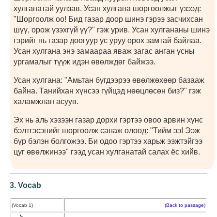
хулганатай уулзав. Усан хулгана шоргоолжыг үзээд:
"Шоргоолж оо! Бид газар доор шинэ гэрээ засчихсан
шүү, орож үзэхгүй үү?" гэж урив. Усан хулгананы шинэ
гэрийг нь газар доогуур ус уруу орох замтай байлаа.
Усан хулгана энэ замаараа яваж загас анган усны
ургамалыг түүж идэн өвөлждөг байжээ.
Усан хулгана: "Амьтан бүгдээрээ өвөлжөхөөр базааж
байна. Танийхан хүнсээ гүйцэд нөөцлөсөн биз?" гэж
халамжлан асуув.
Эх нь аль хэзээн газар дорхи гэртээ овоо арвин хүнс
бэлтгэсэнийг шоргоолж санаж олоод: "Тийм ээ! Ээж
бүр бэлэн болгожээ. Би одоо гэртээ харьж ээжтэйгээ
цуг өвөлжинээ" гээд усан хулганатай салах ёс хийв.
3. Vocab
(Vocab 1)
(Back to passage)