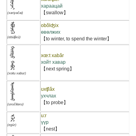
ᠬᠠᠷᠢᠶᠠᠴᠠᠢ
хараацай
【swallow】
(xariyačai)
ᠡᠪᠦᠯᠵᠢᠬᠦ
obǒlʤix
өвөлжих
(ebülǰixü)
【to winter, to spend the winter】
ᠬᠣᠢᠲᠤ ᠬᠠᠪᠤᠷ
xœ:t xabǎr
хойт хавар
【next spring】
(xoitu xabur)
ᠤᠬᠤᠴᠢᠯᠠᠬᠤ
ʊxʧlǎx
ухчлах
【to probe】
(uxučilaxu)
u:r
ᠡᠭᠦᠷ
үүр
(egür)
【nest】