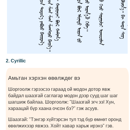
2. Cyrillic
Амьтан хэрхэн өвөлждөг вэ
Шоргоолж гэрээсээ гараад ой модон дотор явж
байдал шаазгай саглагар модон дээр сууд шаг шаг
шагшиж байлаа. Шоргоолж: "Шаазгай эгч ээ! Хун,
хараацай бүр хаана очсон бэ?" гэж асуув.
Шаазгай: "Тэнгэр хүйтэрсэн тул тэд бүр өмнөт оронд
өвөлжихээр явжээ. Хойт хавар харьж ирэнэ" гэв.