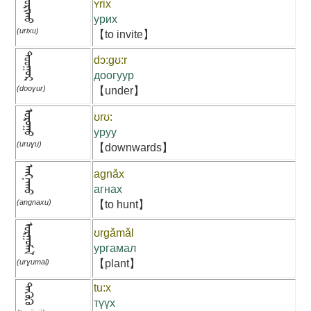
ᠤᠷᠢᠬᠤ
ʏrix
урих
(urixu)
【to invite】
ᠳᠣᠣᠭᠤᠷ
dɔ:gʊ:r
доогуур
(dooɣur)
【under】
ᠤᠷᠤᠭᠤ
ʊrʊ:
уруу
(uruɣu)
【downwards】
ᠠᠩᠨᠠᠬᠤ
agnǎx
агнах
(angnaxu)
【to hunt】
ᠤᠷᠭᠤᠮᠠᠯ
ʊrgǎmǎl
ургамал
(urɣumal)
【plant】
ᠲᠡᠭᠦᠬᠦ
tu:x
түүх