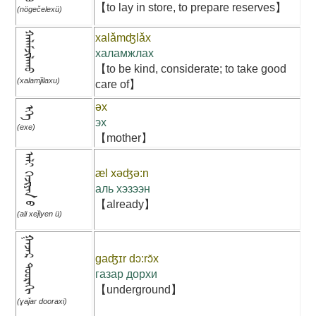
【to lay in store, to prepare reserves】
(nögečelexü)
ᠬᠠᠯᠠᠮᠵᠢᠯᠠᠬᠤ
xalǎmʤlǎx
халамжлах
【to be kind, considerate; to take good
(xalamǰilaxu)
care of】
əx
ᠡᠬᠡ
эх
(exe)
【mother】
ᠠᠯᠢ ᠬᠡᠵᠢᠶᠠᠨ ᠦ
æl xəʤə:n
аль хэзээн
【already】
(ali xeǰiyen ü)
ᠭᠠᠵᠠᠷ ᠳᠣᠣᠷᠠᠬᠢ
gaʤɪr dɔ:rɔ̌x
газар дорхи
【underground】
(ɣaǰar dooraxi)