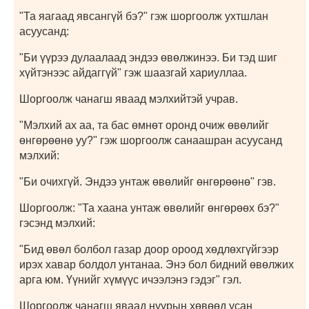
"Та яагаад явсангүй бэ?" гэж шоргоолж ухтшлан
асуусанд:
"Би үүрээ дулаалаад эндээ өвөлжинээ. Би тэд шиг
хүйтэнээс айдаггүй" гэж шаазгай хариуллаа.
Шоргоолж чанагш яваад мэлхийтэй учрав.
"Мэлхий ах аа, та бас өмнөт оронд очиж өвөлийг
өнгөрөөнө уу?" гэж шоргоолж санаашран асуусанд
мэлхий:
"Би очихгүй. Эндээ унтаж өвөлийг өнгөрөөнө" гэв.
Шоргоолж: "Та хаана унтаж өвөлийг өнгөрөөх бэ?"
гэсэнд мэлхий:
"Бид өвөл болбол газар доор ороод хөдлөхгүйгээр
ирэх хавар болдол унтанаа. Энэ бол бидний өвөлжих
арга юм. Үүнийг хүмүүс ичээлэнэ гэдэг" гэл.
Шоргоолж чанагш яваад нуурын хөвөөд усан