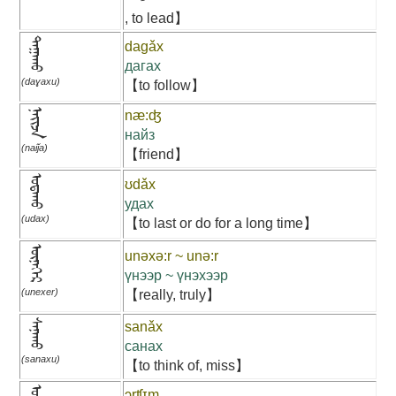
, to lead】
ᠳᠠᠭᠠᠬᠤ
dagǎx
дагах
(daɣaxu)
【to follow】
ᠨᠠᠢᠵᠠ
næ:ʤ
найз
(naiǰa)
【friend】
ᠣᠳᠠᠬᠤ
ʊdǎx
удах
(udax)
【to last or do for a long time】
ᠦᠨᠡᠬᠡᠷ
unəxə:r ~ unə:r
үнээр ~ үнэхээр
(unexer)
【really, truly】
ᠰᠠᠨᠠᠬᠤ
sanǎx
санах
(sanaxu)
【to think of, miss】
ɔrʧɪm