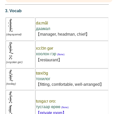
3. Vocab
ᠳᠠᠭᠠᠭᠠᠮᠠᠯ
da:mǎl
даамал
【manager, headman, chief】
(daɣaɣamal)
ᠬᠣᠭᠣᠯᠠᠨ ᠭᠡᠷ
xɔ:lɔ̌n gər
хоолон гэр
(Note)
【restaurant】
(xoɣolan ger)
ᠲᠣᠬᠢᠯᠢᠭ
tœxlɔ̌g
тохилог
(toxilaɣ)
【fitting, comfortable, well-arranged】
ᠲᠣᠰᠠᠭᠠᠷ ᠦᠷᠦᠭᠡ
tʊsga:r oro:
тусгаар өрөө
(Note)
【private room】