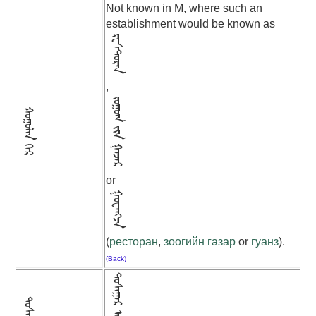
Not known in M, where such an
establishment would be known as
ᠷᠧᠰᠲ᠋ᠣᠷᠠᠨ
,
ᠵᠣᠭᠣᠭ ᠵᠢᠨ ᠭᠠᠵᠠᠷ
ᠬᠣᠭᠣᠯᠠᠨ ᠭᠡᠷ
or
ᠭᠣᠧᠠᠩᠵᠠ
(
ресторан
,
зоогийн газар
or
гуанз
).
(Back)
ᠲᠣᠰᠠᠭᠠᠷ ᠦᠷᠦᠭᠡ