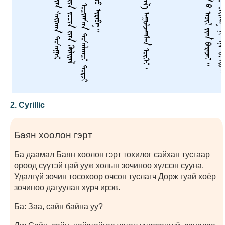
2. Cyrillic
Баян хоолон гэрт
Ба даамал Баян хоолон гэрт тохилог сайхан тусгаар
өрөөд сүүтэй цай ууж холын зочиноо хүлээн сууна.
Удалгүй зочин тосохоор очсон туслагч Дорж гуай хоёр
зочиноо дагуулан хүрч ирэв.
Ба: Заа, сайн байна уу?