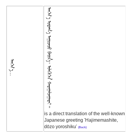
ᠠᠩᠬ᠎ᠠ ᠣᠳᠠᠭ᠎ᠠ ᠠᠭᠣᠵᠠᠵᠤ ᠪᠠᠢᠨ᠎ᠠ᠂ ᠢᠯᠡᠭᠦᠭᠡᠨ ᠬᠠᠷᠠᠭᠠᠯᠵᠠᠭᠠᠷᠠᠢ᠃
ᠠᠩᠬ᠎ᠠ...
is a direct translation of the well-known
Japanese greeting 'Hajimemashite,
dōzo yoroshiku'
(Back)