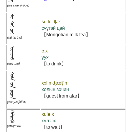
(tosaɣar öröge)
ᠰᠦ᠋ ᠲᠡᠢ ᠴᠠᠢ
su:te: ʧæ:
сүүтэй цай
【Mongolian milk tea】
(sü tei čai)
ᠣᠣᠭᠣᠬᠤ
ʊ:x
уух
【to drink】
(uuɣuxu)
ᠬᠣᠯᠠ ᠵᠢᠨ ᠵᠣᠴᠢᠨ
xɔlin ʤœʧin
холын зочин
【guest from afar】
(xol-yin ǰočin)
ᠬᠦᠯᠢᠶᠡᠬᠦ
xulə:x
хүлээх
(xüliyexü)
【to wait】