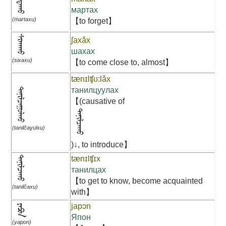
ᠮᠠᠷᠲᠠᠬᠤ
мартах
(martaxu)
【to forget】
ᠰᠢᠬᠠᠬᠤ
ʃaxǎx
шахах
(sixaxu)
【to come close to, almost】
tænɪlʧʊ:lǎx
танилцуулах
ᠲᠠᠨᠢᠯᠴᠠᠭᠣᠯᠬᠤ
【(causative of
ᠲᠠᠨᠢᠯᠴᠠᠬᠤ
(tanilčaɣulxu)
)↓, to introduce】
ᠲᠠᠨᠢᠯᠴᠠᠬᠤ
tænɪlʧɪx
танилцах
【to get to know, become acquainted
(tanilčaxu)
with】
japɔn
ᠶᠠᠫᠣᠨ
Япон
(yapon)