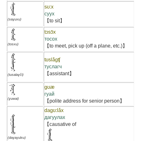
ᠰᠠᠭᠣᠬᠤ
sʊ:x
суух
(saɣuxu)
【to sit】
ᠲᠣᠰᠬᠤ
tɔsɔ̌x
тосох
(tosxu)
【to meet, pick up (off a plane, etc.)】
ᠲᠣᠰᠠᠯᠠᠭᠴᠢ
tʊslǎgʧ
туслагч
【assistant】
(tusalaɣči)
ᠭᠣᠧᠡᠢ
gʊæ
гуай
(ɣuwai)
【polite address for senior person】
dagʊ:lǎx
ᠳᠠᠭᠠᠭᠤᠯᠠᠬᠤ
дагуулах
【causative of
ᠳᠠᠭᠠᠬᠤ
(daɣaɣulxu)