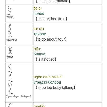
【to finish, terminate】
ᠴᠢᠯᠦᠭᠡ
ʧolo:
чөлөө
(čilüge)
【leisure, free time】
ᠲᠣᠭᠣᠷᠢᠬᠤ
tœ:rɔ̌x
тойрох
【to go about, tour】
(toɣorixu)
ᠪᠢᠰᠢᠦ
biʃu:
бишүү
(bisiü)
【is it not so】
ᠦᠭᠡᠨ ᠳᠡᠭᠡᠨ ᠪᠣᠯᠣᠭᠠᠳ
ugə̌n də:n bɔlɔ:d
үгэндээ болоод
【to be too busy talking】
(ügen degen boloɣad)
martǎx