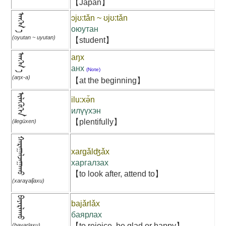
【Japan】
ᠠᠩᠬ᠎ᠠ
ɔjʊ:tǎn ~ ʊjʊ:tǎn
оюутан
(oyutan ~ uyutan)
【student】
ᠠᠩᠬ᠎ᠠ
aŋx
анх
(Note)
(aŋx-a)
【at the beginning】
ᠢᠯᠡᠭᠦᠬᠡᠨ
ilu:xə̌n
илүүхэн
【plentifully】
(ilegüxen)
ᠬᠠᠷᠠᠭᠠᠯᠵᠠᠭᠠᠬᠤ
xargǎlʤǎx
харгалзах
【to look after, attend to】
(xaraɣalǰaxu)
ᠪᠠᠶᠠᠷᠯᠠᠬᠤ
bajǎrlǎx
баярлах
【to rejoice, be glad or happy】
(bayarlaxu)