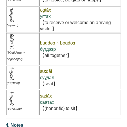
ʊgtǎx
ᠣᠭᠲᠣᠬᠤ
угтах
【to receive or welcome an arriving
(uɣtuxu)
visitor】
ᠪᠦᠭᠦᠳᠡᠭᠡᠷ
bugdə:r ~ bogdo:r
бүгдээр
(bügüdeger ~
【all together】
bögödeger)
ᠰᠠᠭᠣᠳᠠᠯ
sʊ:dǎl
суудал
(saɣudal)
【seat】
ᠰᠠᠭᠠᠲᠠᠬᠤ
sa:tǎx
саатах
【(honorific) to sit】
(saɣataxu)
4. Notes