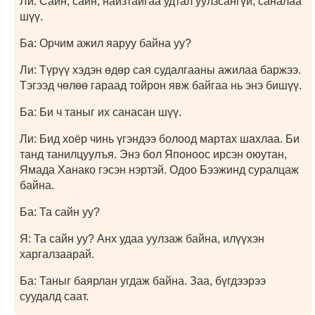
Ли: Сайн, сайн, найзтайгаа удтал уулзсангүй, саналаа
шүү.
Ба: Орчим ажил яаруу байна уу?
Ли: Түрүү хэдэн өдөр сая судалгааны ажилаа баржээ.
Тэгээд чөлөө гараад тойрон явж байгаа нь энэ бишүү.
Ба: Би ч таныг их санасан шүү.
Ли: Бид хоёр чинь үгэндээ болоод мартах шахлаа. Би
танд танилцуулъя. Энэ бол Японоос ирсэн оюутан,
Ямада Ханако гэсэн нэртэй. Одоо Бээжинд суралцаж
байна.
Ба: Та сайн уу?
Я: Та сайн уу? Анх удаа уулзаж байна, илүүхэн
харгалзаарай.
Ба: Таныг баярлан угдаж байна. Заа, бүгдээрээ
суудалд саат.