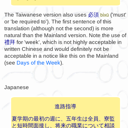
The Taiwanese version also uses
必須
('must'
bìxū
or 'be required to'). The first sentence of this
translation (although not the second) is more
natural than the Mainland version. Note the use of
禮拜
for 'week', which is not highly acceptable in
written Chinese and would definitely not be
acceptable in a notice like this on the Mainland
(see
Days of the Week
).
Japanese
進路指導
夏学期の最初の週に、五年生は全員、寮監
と短時間面接し、将来の職業について相談