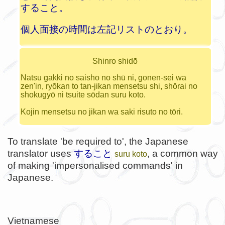
すること。
個人面接の時間は左記リストのとおり。
Shinro shidō
Natsu gakki no saisho no shū ni, gonen-sei wa
zen'in, ryōkan to tan-jikan mensetsu shi, shōrai no
shokugyō ni tsuite sōdan suru koto.
Kojin mensetsu no jikan wa saki risuto no tōri.
To translate 'be required to', the Japanese
translator uses
すること
, a common way
suru koto
of making 'impersonalised commands' in
Japanese.
Vietnamese