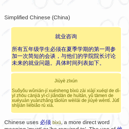
Simplified Chinese (China)
就业咨询
所有五年级学生必须在夏季学期的第一周参
加一次简短的会谈，与他们的学院院长讨论
未来的就业问题。具体时间列表如下。
Jiùyè zīxún
Suǒyǒu wǔnián-jí xuésheng bìxū zài xiàjí xuéqī de dì-
yī zhōu cānjiā yī-cì jiǎndān de huìtán, yǔ tāmen de
xuéyuàn yuànzhǎng tǎolùn wèilái de jiùyè wèntí. Jùtǐ
shíjiān lièbiǎo rú xià.
Chinese uses
必须
, a more direct word
bìxū