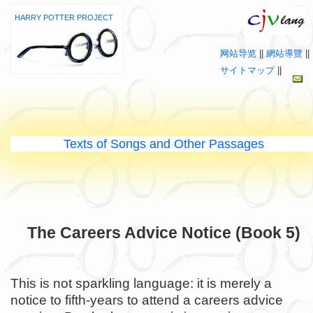
HARRY POTTER PROJECT
网站导览
||
網站導覽
||
サイトマップ
||
Texts of Songs and Other Passages
The Careers Advice Notice (Book 5)
This is not sparkling language: it is merely a
notice to fifth-years to attend a careers advice