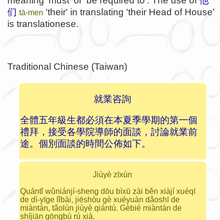
meaning 'must' or 'be required to'. The use of
他
们
'their' in translating 'their Head of House'
tā-men
is translationese.
Traditional Chinese (Taiwan)
就業咨詢
全體五年級生都必須在本夏季學期的第一個
禮拜，接受各學院導師的面談，討論就業前
途。個別面談的時間公佈如下。
Jiùyè zīxún
Quántǐ wǔniánjí-sheng dōu bìxū zài běn xiàjí xuéqī
de dì-yīge lǐbài, jiēshòu gè xuéyuàn dǎoshī de
miàntán, tǎolùn jiùyè qiántú. Gèbié miàntán de
shíjiān gōngbù rú xià.