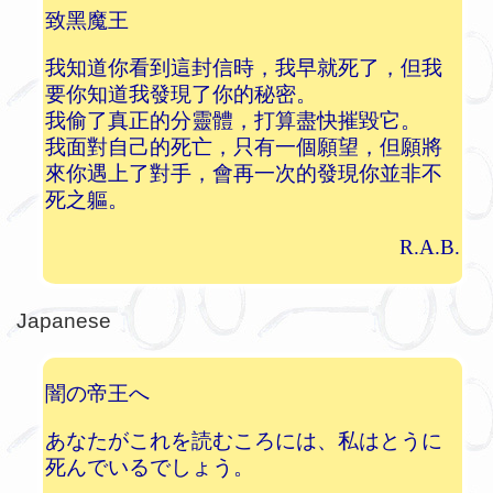
致黑魔王
我知道你看到這封信時，我早就死了，但我
要你知道我發現了你的秘密。
我偷了真正的分靈體，打算盡快摧毀它。
我面對自己的死亡，只有一個願望，但願將
來你遇上了對手，會再一次的發現你並非不
死之軀。
R.A.B.
Japanese
闇の帝王へ
あなたがこれを読むころには、私はとうに
死んでいるでしょう。