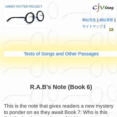
HARRY POTTER PROJECT
网站导览
||
網站導覽
||
サイトマップ
||
Texts of Songs and Other Passages
R.A.B's Note (Book 6)
This is the note that gives readers a new mystery
to ponder on as they await Book 7: Who is this