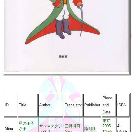
Place
ID
Title
Author
Translator
Publisher
and
ISBN
Date
東京
星の王子
サン＝テグジ
三野博司
2005
4-
Mino
さま
論創社
ュペリ
8460-
Mino
Tōkyō