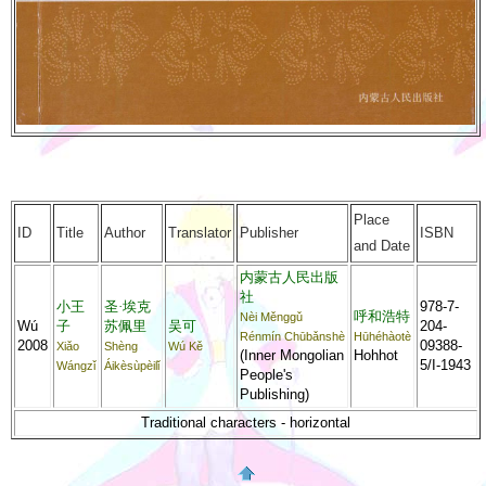
Place
ID
Title
Author
Translator
Publisher
ISBN
and Date
内蒙古人民出版
社
小王
圣·埃克
978-7-
呼和浩特
Nèi Měnggǔ
Wú
子
苏佩里
吴可
204-
Rénmín Chūbǎnshè
Hūhéhàotè
2008
09388-
Xiǎo
Shèng
Wú Kě
(Inner Mongolian
Hohhot
5/I-1943
Wángzǐ
Áikèsùpèilǐ
People's
Publishing)
Traditional characters - horizontal